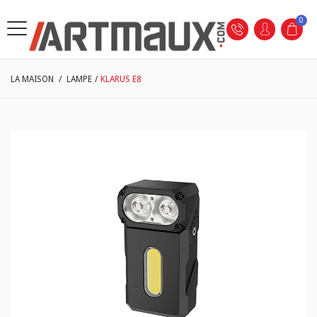
0
LA MAISON
/
LAMPE
/
KLARUS E8