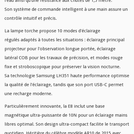
l'eau ainsi qu'une
résistance aux chutes de 1,5 mètre
.
Son
système de commande intelligent à une main
assure un
contrôle intuitif et précis.
La lampe torche propose
10 modes d'éclairage
régulés
adaptés à toutes les situations :
éclairage principal
projecteur
pour l'observation longue portée,
éclairage
latéral COB
pour les travaux de précision, et
modes rouge
fixe et stroboscopique
pour préserver la vision nocturne.
Sa
technologie Samsung LH351 haute performance
optimise
la qualité de l'éclairage, tandis que son
port USB-C
permet
une recharge moderne.
Particulièrement
innovante
, la E8 inclut une
base
magnétique ultra-puissante de 10N
pour un éclairage mains
libres optimal. Son
design ultra-compact
facilite le transport
quotidien.
Héritière du célèbre modèle AR10 de 2015
avec