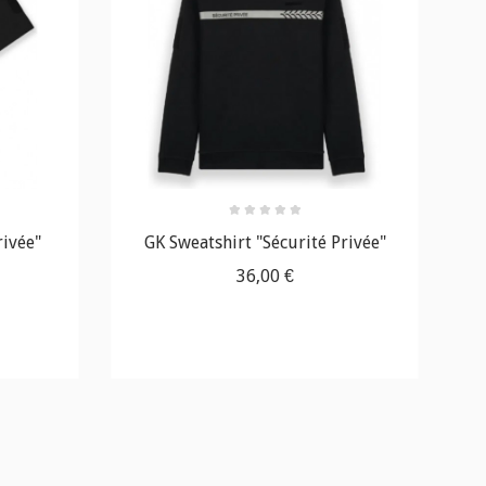
rivée"
GK Sweatshirt "Sécurité Privée"
GK
36,00 €