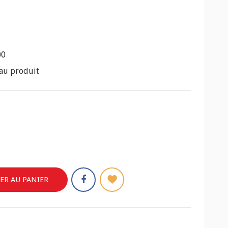
00
au produit
ER AU PANIER