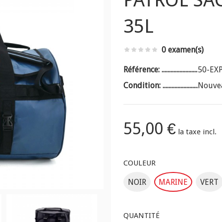
PATROL SAC
35L
0 examen(s)
Référence:
50-EX
Condition:
Nouve
55,00 €
la taxe incl.
COULEUR
NOIR
MARINE
VERT
QUANTITÉ