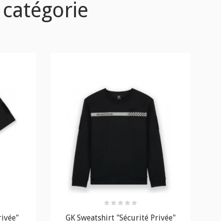
 catégorie
rivée"
GK Sweatshirt "Sécurité Privée"
GK